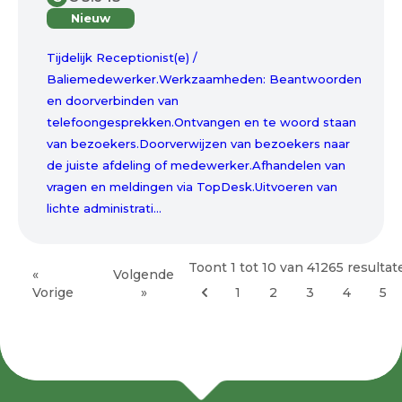
Nieuw
Tijdelijk Receptionist(e) /
Baliemedewerker.Werkzaamheden: Beantwoorden
en doorverbinden van
telefoongesprekken.Ontvangen en te woord staan
van bezoekers.Doorverwijzen van bezoekers naar
de juiste afdeling of medewerker.Afhandelen van
vragen en meldingen via TopDesk.Uitvoeren van
lichte administrati...
Toont
1
tot
10
van
41265
resultat
«
Volgende
Vorige
»
1
2
3
4
5