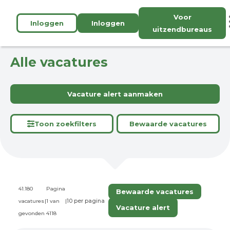
Voor
Inloggen
Inloggen
uitzendbureaus
Alle vacatures
Vacature alert aanmaken
Toon zoekfilters
Bewaarde vacatures
41.180
Pagina
Bewaarde vacatures
vacatures
|
1 van
|
Vacature alert
gevonden
4118