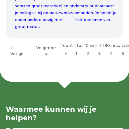
soorten groot materieel en ondersteunt daarnaast
je collega's bij operatorwerkzaamheden. Je houdt je
onder andere bezig met:• Het bedienen van
groot mate...
Toont
1
tot
10
van
41180
resultat
«
Volgende
Vorige
»
1
2
3
4
5
Waarmee kunnen wij je
helpen?