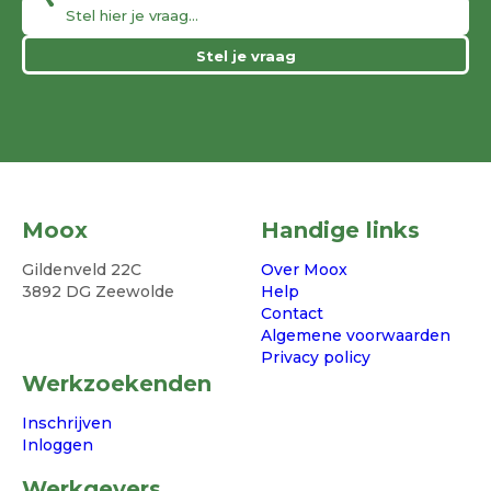
Stel je vraag
Moox
Handige links
Gildenveld 22C
Over Moox
3892 DG Zeewolde
Help
Contact
Algemene voorwaarden
Privacy policy
Werkzoekenden
Inschrijven
Inloggen
Werkgevers