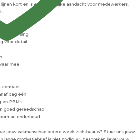
 lijnen kort en is er persoonlijke aandacht voor medewerkers.
t.
uidbeheersing
g voor detail
n
 zwaar mee
t contract
anaf dag één
g en PBM's
 en goed gereedschap
g voorman onderhoud
aar jouw vakmanschap iedere week zichtbaar is? Stuur ons jouw
lange motivatiebrief is niet nodig; wij bespreken liever jouw