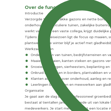
Over de functie
Introductie
Verzorgde tuinen, strakke gazons en nette borders 
onderhoud je particuliere tuinen, zakelijke buitenru
werkt vaak met een vaste collega, krijgt duidelijke
Tijdens het groeiseizoen ligt de focus op maaien, 
plantwerk. In de winter blijf je actief met gladhe
Werkzaamheden
Onderhouden van tuinen, bedrijfsterreinen en v
Maaien, bijmaaien, kanten steken en gazons ve
Snoeien van hagen, sierheesters, beplanting en
Onkruid beheersen in borders, plantvakken en 
Klanten adviseren over onderhoud, aanleg en r
Leerlingen begeleiden en meewerken aan gladh
Organisatie
Je gaat aan de slag bij een professioneel groenbedr
bestaat al tientallen jaren en groeide uit van lok
medewerkers. Je start meestal vanuit een locatie i