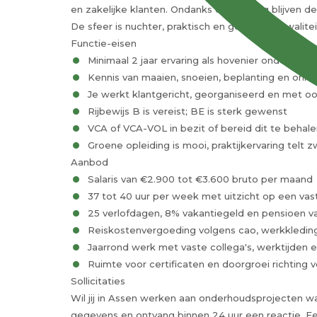
en zakelijke klanten. Ondanks de omvang blijven de
De sfeer is nuchter, praktisch en gericht op kwalitei
Functie-eisen
Minimaal 2 jaar ervaring als hovenier onderhoud
Kennis van maaien, snoeien, beplanting en onkr
Je werkt klantgericht, georganiseerd en met oo
Rijbewijs B is vereist; BE is sterk gewenst
VCA of VCA-VOL in bezit of bereid dit te behale
Groene opleiding is mooi, praktijkervaring telt
Aanbod
Salaris van €2.900 tot €3.600 bruto per maand
37 tot 40 uur per week met uitzicht op een vas
25 verlofdagen, 8% vakantiegeld en pensioen v
Reiskostenvergoeding volgens cao, werkkledin
Jaarrond werk met vaste collega's, werktijden
Ruimte voor certificaten en doorgroei richtin
Sollicitaties
Wil jij in Assen werken aan onderhoudsprojecten w
gegevens en ontvang binnen 24 uur een reactie. Een 