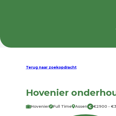
Terug naar zoekopdracht
Hovenier onderhou
Hovenier
Full Time
Assen
€2900 - €
€