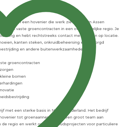
vragen om een hovenier die werk ziet liggen. In Assen
imtes en vaste groencontracten in een overzichtelijke regio. Je
 planning en hebt rechtstreeks contact met klanten op locatie.
snoeien, kanten steken, onkruidbeheersing en verzorgd
idsbestrijding en andere buitenwerkzaamheden.
aste groencontracten
rzorgen
 kleine bomen
verhardingen
enovatie
eidsbestrijding
ijf met een sterke basis in Noord-Nederland. Het bedrijf
ale hovenier tot groenaannemer met een groot team aan
n de regio en werkt op onderhoudsprojecten voor particuliere