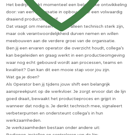
Het bedrijf maakt momenteel een belangrijke ontwikkeling
door: van een organisatie in opbouw naar een volwaardig
draaiend productiebedrijf.
Dat vraagt om mensen die niet alleen technisch sterk zijn,
maar ook verantwoordelijkheid durven nemen en willen
meebouwen aan de verdere groei van de organisatie.
Ben jij een ervaren operator die overzicht houdt, collega’s
kan begeleiden en graag werkt in een productieomgeving
waar nog echt gebouwd wordt aan processen, teams en
kwaliteit? Dan kan dit een mooie stap voor jou zijn.
Wat ga je doen?
Als Operator ben jij tijdens jouw shift een belangrijk
aanspreekpunt op de werkvloer. Je zorgt ervoor dat de lijn
goed draait, bewaakt het productieproces en grijpt in
wanneer dat nodig is. Je denkt technisch mee, signaleert
verbeterpunten en ondersteunt collega’s in hun
werkzaamheden.
Je werkzaamheden bestaan onder andere uit:
Bedienen, instellen en controleren van de lijn;