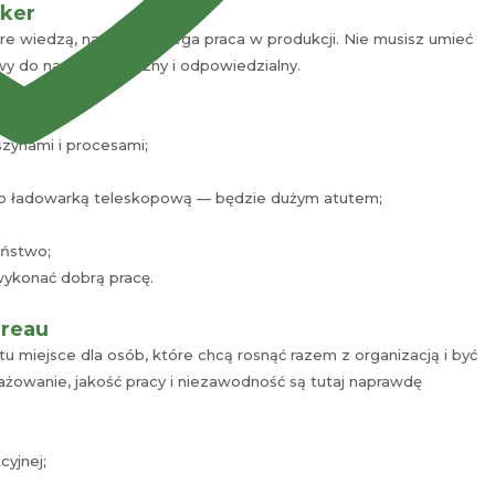
rker
 wiedzą, na czym polega praca w produkcji. Nie musisz umieć
y do nauki, elastyczny i odpowiedzialny.
zynami i procesami;
b ładowarką teleskopową — będzie dużym atutem;
eństwo;
wykonać dobrą pracę.
ureau
t tu miejsce dla osób, które chcą rosnąć razem z organizacją i być
żowanie, jakość pracy i niezawodność są tutaj naprawdę
cyjnej;