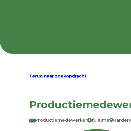
Terug naar zoekopdracht
Productiemedewerk
Productiemedewerker
fulltime
Harderw