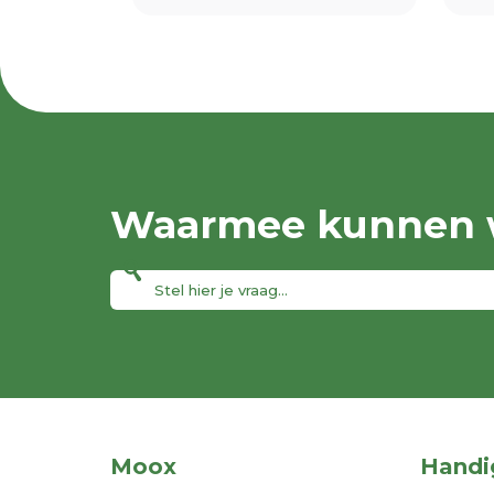
Waarmee kunnen w
Moox
Handi