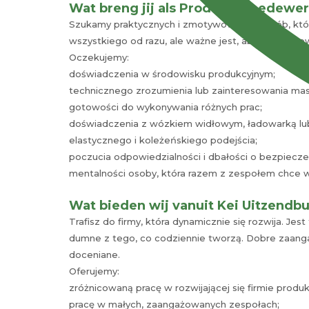
Wat breng jij als Productiemedewe
Szukamy praktycznych i zmotywowanych osób, które
wszystkiego od razu, ale ważne jest, abyś był gotow
Oczekujemy:
doświadczenia w środowisku produkcyjnym;
technicznego zrozumienia lub zainteresowania mas
gotowości do wykonywania różnych prac;
doświadczenia z wózkiem widłowym, ładowarką lu
elastycznego i koleżeńskiego podejścia;
poczucia odpowiedzialności i dbałości o bezpiecz
mentalności osoby, która razem z zespołem chce 
Wat bieden wij vanuit Kei Uitzendb
Trafisz do firmy, która dynamicznie się rozwija. Jes
dumne z tego, co codziennie tworzą. Dobre zaanga
doceniane.
Oferujemy:
zróżnicowaną pracę w rozwijającej się firmie produk
pracę w małych, zaangażowanych zespołach;