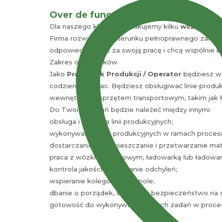
Over de functie
Dla naszego klienta poszukujemy kilku
wszechstro
Firma rozwija się w kierunku pełnoprawnego zakładu
odpowiedzialność za swoją pracę i chcą wspólnie
Zakres obowiązków
Jako
Pracownik Produkcji / Operator
będziesz ws
codziennych prac. Będziesz obsługiwać linie produ
wewnętrznym sprzętem transportowym, takim jak 
Do Twoich zadań będzie należeć między innymi:
obsługa i kontrola linii produkcyjnych;
wykonywanie prac produkcyjnych w ramach proces
dostarczanie, przemieszczanie i przetwarzanie mat
praca z wózkiem widłowym, ładowarką lub ładowa
kontrola jakości i zgłaszanie odchyleń;
wspieranie kolegów w zespole;
dbanie o porządek, czystość i bezpieczeństwo na 
gotowość do wykonywania różnych zadań w procesi