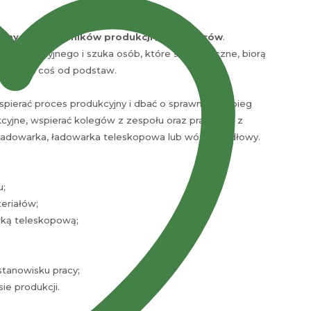
nnych pracowników produkcji / operatorów
.
 produkcyjnego i szuka osób, które są elastyczne, biorą
 budować coś od podstaw.
pierać proces produkcyjny i dbać o sprawny przebieg
kcyjne, wspierać kolegów z zespołu oraz pracować z
ładowarka, ładowarka teleskopowa lub wózek widłowy.
u;
eriałów;
rką teleskopową;
stanowisku pracy;
e produkcji.