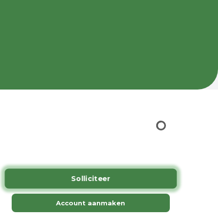
.
Solliciteer
Account aanmaken