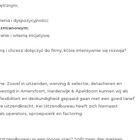
nętrznym;
nia i dyspozycyjności;
e zmianowym
;
nie i własną inicjatywę.
 i chcesz dołączyć do firmy, która intensywnie się rozwija?
e. Zowel in uitzenden, werving & selectie, detacheren en
evestigd in Amersfoort, Harderwijk & Apeldoorn kunnen wij als
flexibiliteit en deskundigheid gepaard gaan met een goed tarief
 uitzendkracht. Kei Uitzendbureau heeft zich hiernaast
als operators, oproepwerk en factoring.
 Kei Uitzendbureau je een mooie stap? Solliciteer dan meteen.