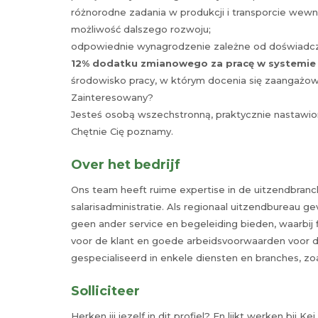
różnorodne zadania w produkcji i transporcie wew
możliwość dalszego rozwoju;
odpowiednie wynagrodzenie zależne od doświadcze
12% dodatku zmianowego za pracę w systemi
środowisko pracy, w którym docenia się zaangażowa
Zainteresowany?
Jesteś osobą wszechstronną, praktycznie nastawioną
Chętnie Cię poznamy.
Over het bedrijf
Ons team heeft ruime expertise in de uitzendbranch
salarisadministratie. Als regionaal uitzendbureau g
geen ander service en begeleiding bieden, waarbij 
voor de klant en goede arbeidsvoorwaarden voor de
gespecialiseerd in enkele diensten en branches, zo
Solliciteer
Herken jij jezelf in dit profiel? En lijkt werken bij