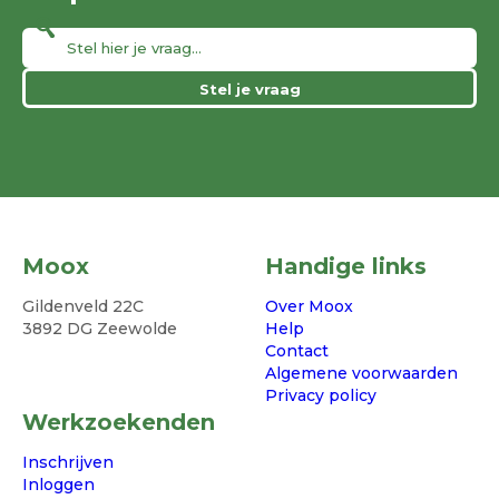
Stel je vraag
Moox
Handige links
Gildenveld 22C
Over Moox
3892 DG Zeewolde
Help
Contact
Algemene voorwaarden
Privacy policy
Werkzoekenden
Inschrijven
Inloggen