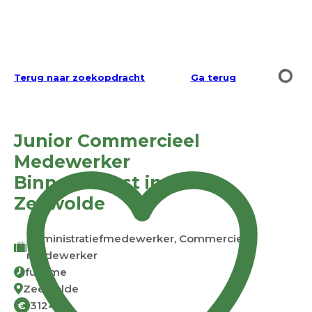
Terug naar zoekopdracht
Ga terug
Junior Commercieel
Medewerker
Binnendienst in
Zeewolde
Administratiefmedewerker, Commercieel
medewerker
fulltime
Zeewolde
3124
€