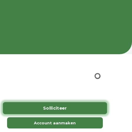
.
Solliciteer
Account aanmaken