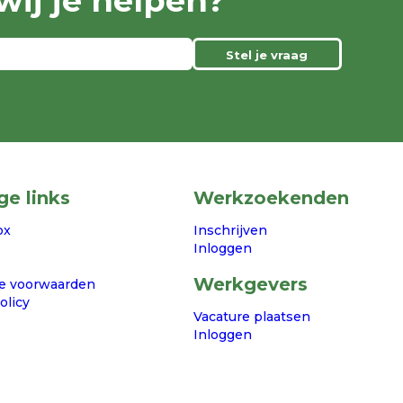
ij je helpen?
Stel je vraag
ge links
Werkzoekenden
ox
Inschrijven
Inloggen
Werkgevers
e voorwaarden
olicy
Vacature plaatsen
Inloggen