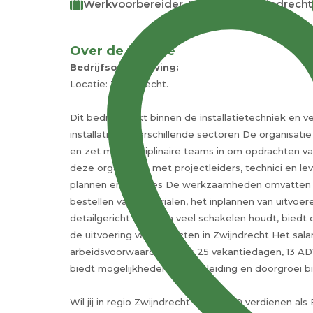
Werkvoorbereider, Engineer
Zwijndrecht
Over de functie
Bedrijfsomschrijving:
Locatie: Zwijndrecht.
Dit bedrijf werkt binnen de installatietechniek 
installaties in verschillende sectoren De organisat
en zet multidisciplinaire teams in om opdrachten va
deze organisatie met projectleiders, technici en l
plannen en offertes De werkzaamheden omvatten h
bestellen van materialen, het inplannen van uitvoe
detailgericht is en van veel schakelen houdt, bied
de uitvoering van projecten in Zwijndrecht Het sal
arbeidsvoorwaarden zoals 25 vakantiedagen, 13 A
biedt mogelijkheden voor opleiding en doorgroei bi
Wil jij in regio Zwijndrecht tot €4600 verdienen als