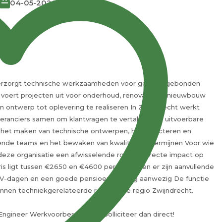
04-05-2026
en verzorgt technische werkzaamheden voor gebouwgebonden
ie voert projecten uit voor onderhoud, renovatie en nieuwbouw
n ontwerp tot oplevering te realiseren In Zwijndrecht werkt
everanciers samen om klantvragen te vertalen naar uitvoerbare
et maken van technische ontwerpen, het selecteren en
rende teams en het bewaken van kwaliteit en termijnen Voor wie
t deze organisatie een afwisselende rol met directe impact op
aris ligt tussen €2650 en €4600 per maand en er zijn aanvullende
DV-dagen en een goede pensioenregeling aanwezig De functie
nnen techniekgerelateerde rollen in de regio Zwijndrecht.
 Engineer Werkvoorbereider E? Solliciteer dan direct!