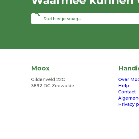
Waarmee kunnen w
Moox
Handi
Gildenveld 22C
Over Mo
3892 DG Zeewolde
Help
Contact
Algemen
Privacy p