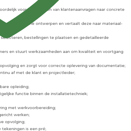
ordelijk voor het vertalen van klantenaanvragen naar concrete
tes en technische ontwerpen en vertaalt deze naar materiaal-
 selecteren, bestellingen te plaatsen en gedetailleerde
emers en stuurt werkzaamheden aan om kwaliteit en voortgang
 opvolging en zorgt voor correcte oplevering van documentatie;
tinu af met de klant en projectleider;
bare opleiding;
gelijke functie binnen de installatietechniek;
aring met werkvoorbereiding;
ericht werken;
ve opvolging;
tekeningen is een pré;