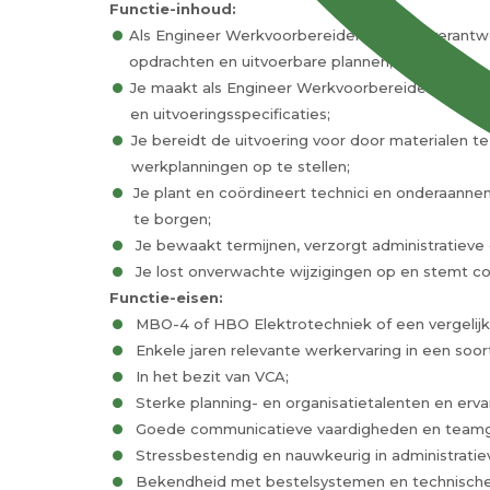
Functie-inhoud:
Als Engineer Werkvoorbereider E ben je verantwo
opdrachten en uitvoerbare plannen;
Je maakt als Engineer Werkvoorbereider E offer
en uitvoeringsspecificaties;
Je bereidt de uitvoering voor door materialen te
werkplanningen op te stellen;
Je plant en coördineert technici en onderaann
te borgen;
Je bewaakt termijnen, verzorgt administratieve
Je lost onverwachte wijzigingen op en stemt con
Functie-eisen:
MBO-4 of HBO Elektrotechniek of een vergelijk
Enkele jaren relevante werkervaring in een soort
In het bezit van VCA;
Sterke planning- en organisatietalenten en erv
Goede communicatieve vaardigheden en teamg
Stressbestendig en nauwkeurig in administratie
Bekendheid met bestelsystemen en technische 