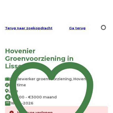
Terug naar zoekopdracht
Ga terug
Hovenier
Groenvoorziening in
Lisse
Medewerker groenvoorziening, Hovenier
Full time
Lisse
€2600 - €3000 maand
€
16-04-2026
Vacature verlopen