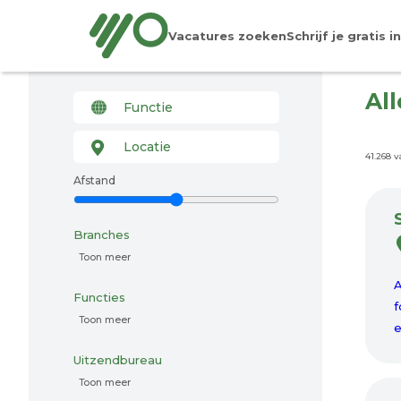
Vacatures zoeken
Schrijf je gratis in
Al
41.268 
Afstand
Branches
Toon meer
A
Functies
f
Toon meer
e
Uitzendbureau
Toon meer