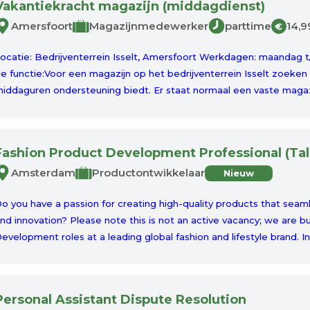
Vakantiekracht magazijn (middagdienst)
Amersfoort
Magazijnmedewerker
parttime
14,9
€
ocatie: Bedrijventerrein Isselt, Amersfoort Werkdagen: maandag t/m
e functie:Voor een magazijn op het bedrijventerrein Isselt zoeken 
iddaguren ondersteuning biedt. Er staat normaal een vaste magaz
Fashion Product Development Professional (Tal
Amsterdam
Productontwikkelaar
Nieuw
o you have a passion for creating high-quality products that seaml
nd innovation? Please note this is not an active vacancy; we are bu
evelopment roles at a leading global fashion and lifestyle brand. In th
Personal Assistant Dispute Resolution