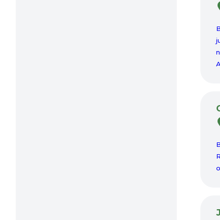
B
j
n
A
B
R
o