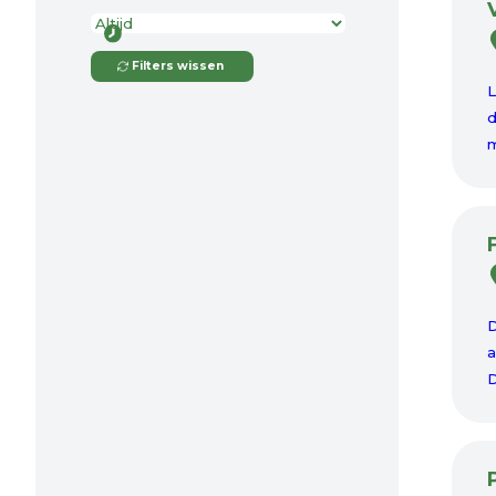
Filters wissen
L
d
m
D
a
D