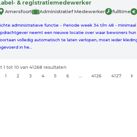
Label- & registratiemedewerker
Amersfoort
Administratief Medewerker
fulltime
€
ichte administratieve functie - Periode week 34 t/m 48 - minima
pdrachtgever neemt een nieuwe locatie over waar bewoners hun 
oortaan volledig automatisch te laten verlopen, moet ieder kled
ngevoerd in he...
t
1
tot
10
van
41268
resultaten
1
2
3
4
5
6
...
4126
4127