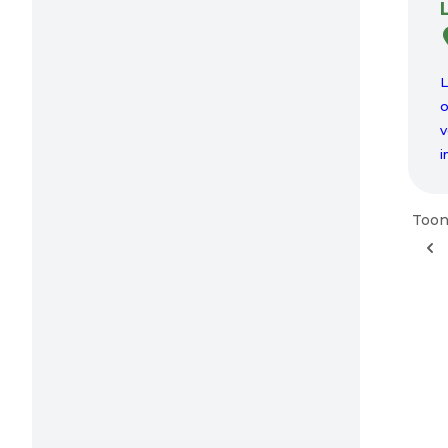
L
o
v
i
Toon