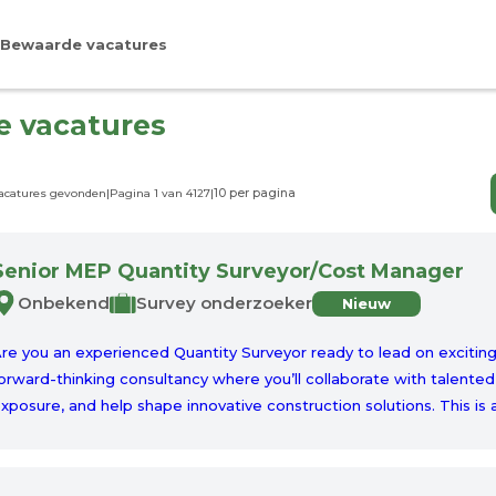
Bewaarde vacatures
le vacatures
vacatures gevonden
|
Pagina 1 van 4127
|
Senior MEP Quantity Surveyor/Cost Manager
Onbekend
Survey onderzoeker
Nieuw
re you an experienced Quantity Surveyor ready to lead on exciting
orward-thinking consultancy where you’ll collaborate with talented p
xposure, and help shape innovative construction solutions. This is a