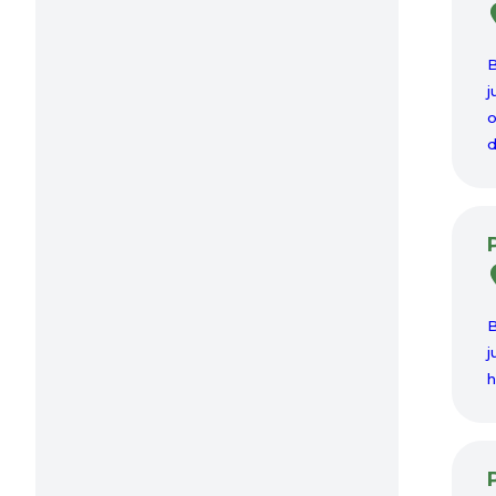
B
j
o
d
B
j
h