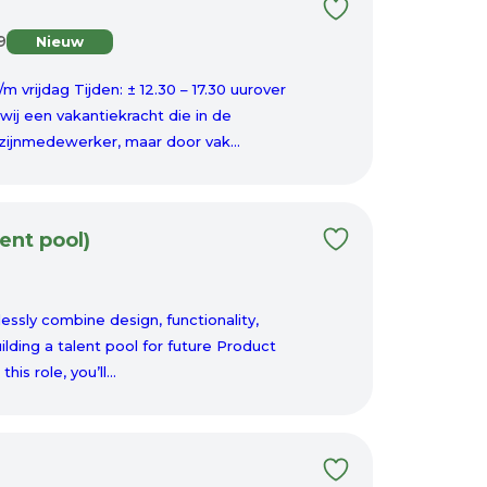
9
Nieuw
 vrijdag Tijden: ± 12.30 – 17.30 uurover
wij een vakantiekracht die in de
ijnmedewerker, maar door vak...
ent pool)
essly combine design, functionality,
ilding a talent pool for future Product
is role, you’ll...