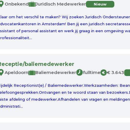
Onbekend
Juridisch Medewerker
Nieuw
laar om het verschil te maken? Wij zoeken Juridisch Ondersteun
dvocatenkantoren in Amsterdam! Ben jij een juridisch secretares
ssistant of personal assistant en werk jij graag in een omgeving w
rofessionaliteit...
Receptie/baliemedewerker
Apeldoorn
Baliemedewerker
fulltime
€ 3.643
€
ijdelijk Receptionist(e) / Baliemedewerker.Werkzaamheden: Bea
elefoongesprekken.Ontvangen en te woord staan van bezoekers.
uiste afdeling of medewerker.Afhandelen van vragen en meldingen 
dministrati...