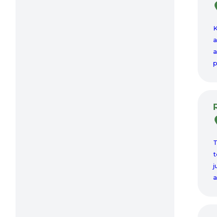
K
a
a
p
T
t
j
a