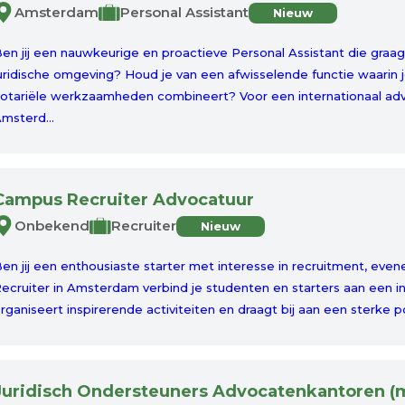
Amsterdam
Personal Assistant
Nieuw
en jij een nauwkeurige en proactieve Personal Assistant die graag
uridische omgeving? Houd je van een afwisselende functie waarin je
otariële werkzaamheden combineert? Voor een internationaal adv
msterd...
Campus Recruiter Advocatuur
Onbekend
Recruiter
Nieuw
en jij een enthousiaste starter met interesse in recruitment, ev
ecruiter in Amsterdam verbind je studenten en starters aan een i
rganiseert inspirerende activiteiten en draagt bij aan een sterke po
Juridisch Ondersteuners Advocatenkantoren (m