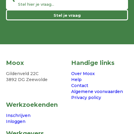
Stel je vraag
Moox
Handige links
Gildenveld 22C
Over Moox
3892 DG Zeewolde
Help
Contact
Algemene voorwaarden
Privacy policy
Werkzoekenden
Inschrijven
Inloggen
Werkgevers