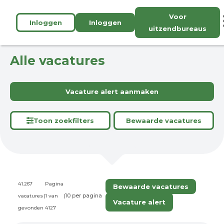
Voor
Inloggen
Inloggen
uitzendbureaus
Alle vacatures
Vacature alert aanmaken
Toon zoekfilters
Bewaarde vacatures
41.267
Pagina
Bewaarde vacatures
vacatures
|
1 van
|
Vacature alert
gevonden
4127