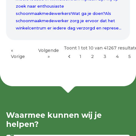
zoek naar enthousiaste
schoonmaakmedewerkers!Wat ga je doen?Als
schoonmaakmedewerker zorg je ervoor dat het
winkelcentrum er iedere dag verzorgd en represe...
Toont
1
tot
10
van
41267
resultat
«
Volgende
Vorige
»
1
2
3
4
5
Waarmee kunnen wij je
helpen?