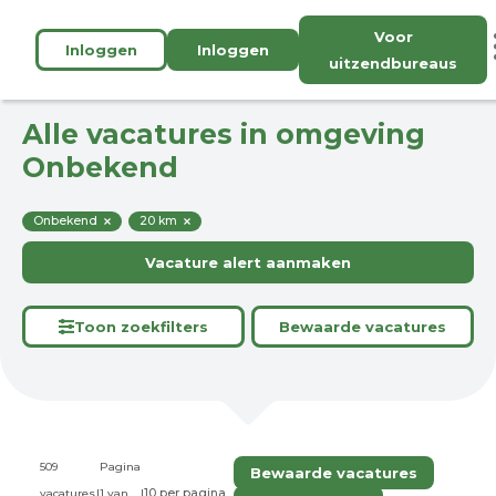
Voor
Inloggen
Inloggen
uitzendbureaus
Alle vacatures in omgeving
Onbekend
Onbekend
20 km
Vacature alert aanmaken
Toon zoekfilters
Bewaarde vacatures
509
Pagina
Bewaarde vacatures
vacatures
|
1 van
|