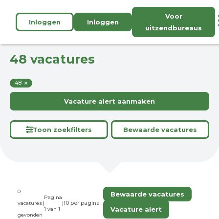
Voor
Inloggen
Inloggen
uitzendbureaus
48 vacatures
48
Vacature alert aanmaken
Toon zoekfilters
Bewaarde vacatures
0
Bewaarde vacatures
Pagina
vacatures
|
|
Vacature alert
1 van 1
gevonden