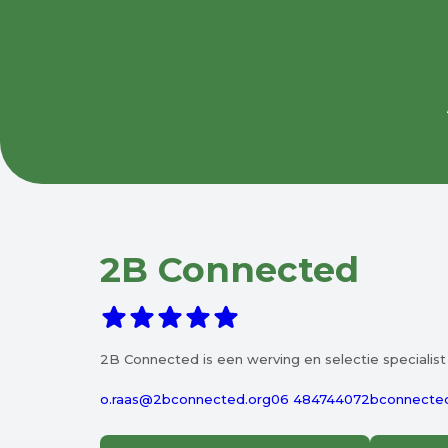
2B Connected
2B Connected is een werving en selectie specialis
o.raas@2bconnected.org
06 48474407
2bconnected