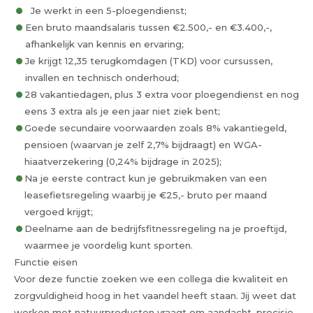
Je werkt in een 5-ploegendienst;
Een bruto maandsalaris tussen €2.500,- en €3.400,-,
afhankelijk van kennis en ervaring;
Je krijgt 12,35 terugkomdagen (TKD) voor cursussen,
invallen en technisch onderhoud;
28 vakantiedagen, plus 3 extra voor ploegendienst en nog
eens 3 extra als je een jaar niet ziek bent;
Goede secundaire voorwaarden zoals 8% vakantiegeld,
pensioen (waarvan je zelf 2,7% bijdraagt) en WGA-
hiaatverzekering (0,24% bijdrage in 2025);
Na je eerste contract kun je gebruikmaken van een
leasefietsregeling waarbij je €25,- bruto per maand
vergoed krijgt;
Deelname aan de bedrijfsfitnessregeling na je proeftijd,
waarmee je voordelig kunt sporten.
Functie eisen
Voor deze functie zoeken we een collega die kwaliteit en
zorgvuldigheid hoog in het vaandel heeft staan. Jij weet dat
werken met natuurproducten vraagt om aandacht, precisie