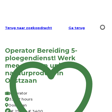
Terug naar zoekopdracht
Ga terug
Operator Bereiding 5-
ploegendienst! Werk
mee aan een uniek
natuurproduct in
Oostzaan
Operator
33-37 hours
Oostzaan
€ 2500 - € 3400
€