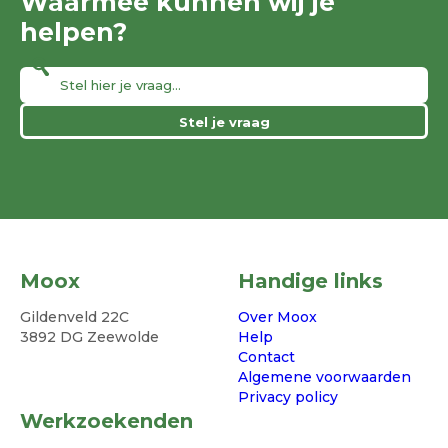
Waarmee kunnen wij je
helpen?
Stel je vraag
Moox
Handige links
Gildenveld 22C
Over Moox
3892 DG Zeewolde
Help
Contact
Algemene voorwaarden
Privacy policy
Werkzoekenden