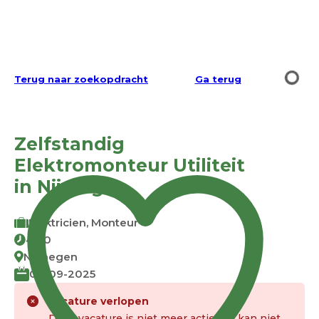
Terug naar zoekopdracht
Ga terug
Zelfstandig
Elektromonteur Utiliteit
in Nijmegen
Elektricien, Monteur
40.0
Nijmegen
03-09-2025
Vacature verlopen
Deze vacature is niet meer actief. Je kan niet