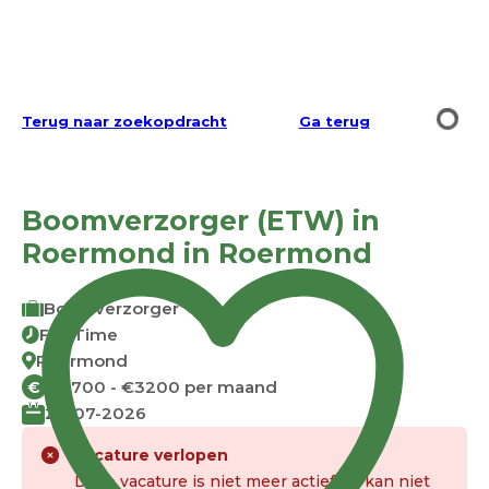
Terug naar zoekopdracht
Ga terug
Boomverzorger (ETW) in
Roermond in Roermond
Boomverzorger
Full Time
Roermond
€2700 - €3200 per maand
€
22-07-2026
Vacature verlopen
Deze vacature is niet meer actief. Je kan niet