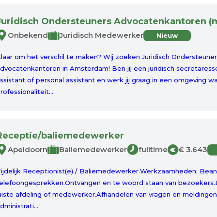
Juridisch Ondersteuners Advocatenkantoren (m
Onbekend
Juridisch Medewerker
Nieuw
laar om het verschil te maken? Wij zoeken Juridisch Ondersteun
dvocatenkantoren in Amsterdam! Ben jij een juridisch secretares
ssistant of personal assistant en werk jij graag in een omgeving w
rofessionaliteit...
Receptie/baliemedewerker
Apeldoorn
Baliemedewerker
fulltime
€ 3.643
€
ijdelijk Receptionist(e) / Baliemedewerker.Werkzaamheden: Bea
elefoongesprekken.Ontvangen en te woord staan van bezoekers.
uiste afdeling of medewerker.Afhandelen van vragen en meldingen 
dministrati...