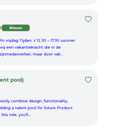
9
Nieuw
 vrijdag Tijden: ± 12.30 – 17.30 uurover
wij een vakantiekracht die in de
ijnmedewerker, maar door vak...
ent pool)
essly combine design, functionality,
ilding a talent pool for future Product
is role, you’ll...