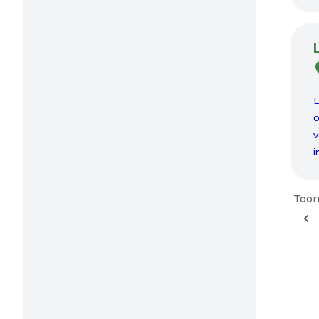
L
o
v
i
Toon