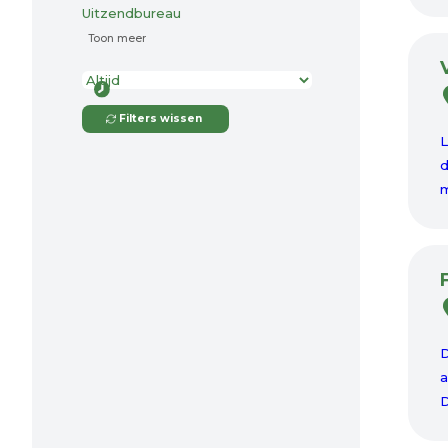
Uitzendbureau
Toon meer
Filters wissen
L
d
m
D
a
D