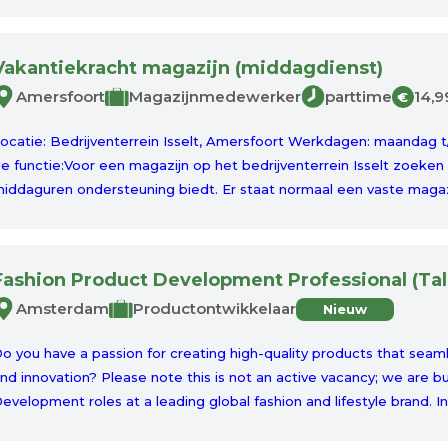
Vakantiekracht magazijn (middagdienst)
Amersfoort
Magazijnmedewerker
parttime
14,9
€
ocatie: Bedrijventerrein Isselt, Amersfoort Werkdagen: maandag t/m
e functie:Voor een magazijn op het bedrijventerrein Isselt zoeken 
iddaguren ondersteuning biedt. Er staat normaal een vaste magaz
Fashion Product Development Professional (Tal
Amsterdam
Productontwikkelaar
Nieuw
o you have a passion for creating high-quality products that seaml
nd innovation? Please note this is not an active vacancy; we are bu
evelopment roles at a leading global fashion and lifestyle brand. In th