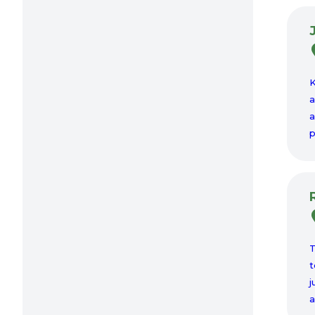
K
a
a
p
T
t
j
a