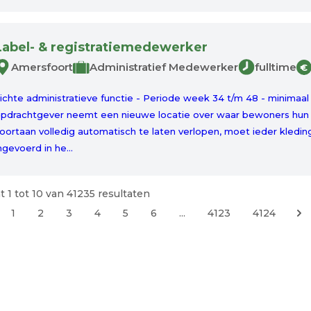
Label- & registratiemedewerker
Amersfoort
Administratief Medewerker
fulltime
€
ichte administratieve functie - Periode week 34 t/m 48 - minima
pdrachtgever neemt een nieuwe locatie over waar bewoners hun 
oortaan volledig automatisch te laten verlopen, moet ieder kled
ngevoerd in he...
t
1
tot
10
van
41235
resultaten
1
2
3
4
5
6
...
4123
4124