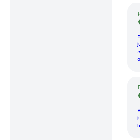
B
j
o
d
B
j
h