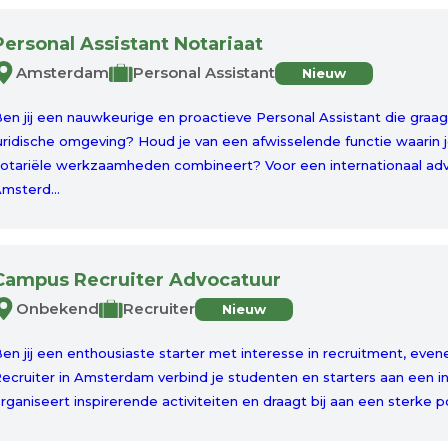
Personal Assistant Notariaat
Amsterdam
Personal Assistant
Nieuw
en jij een nauwkeurige en proactieve Personal Assistant die graag
uridische omgeving? Houd je van een afwisselende functie waarin je
otariële werkzaamheden combineert? Voor een internationaal adv
msterd...
Campus Recruiter Advocatuur
Onbekend
Recruiter
Nieuw
en jij een enthousiaste starter met interesse in recruitment, ev
ecruiter in Amsterdam verbind je studenten en starters aan een i
rganiseert inspirerende activiteiten en draagt bij aan een sterke po