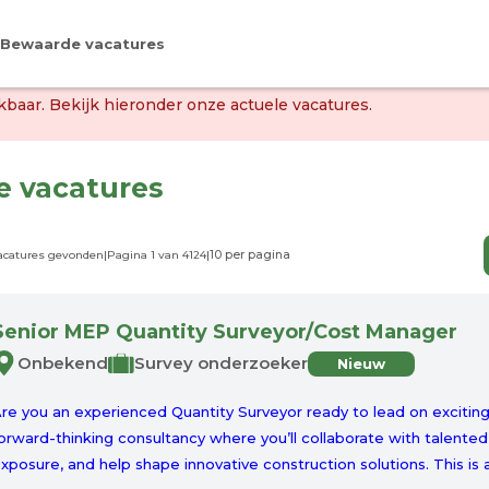
Bewaarde vacatures
baar. Bekijk hieronder onze actuele vacatures.
le vacatures
vacatures gevonden
|
Pagina 1 van 4124
|
Senior MEP Quantity Surveyor/Cost Manager
Onbekend
Survey onderzoeker
Nieuw
re you an experienced Quantity Surveyor ready to lead on exciting
orward-thinking consultancy where you’ll collaborate with talented p
xposure, and help shape innovative construction solutions. This is a