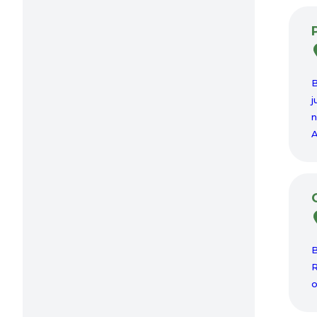
B
j
n
A
B
R
o