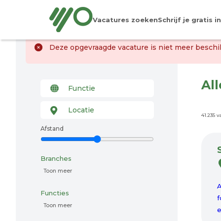
Vacatures zoeken
Schrijf je gratis in
Deze opgevraagde vacature is niet meer beschik
Al
41.235 
Afstand
Branches
Toon meer
A
Functies
f
Toon meer
e