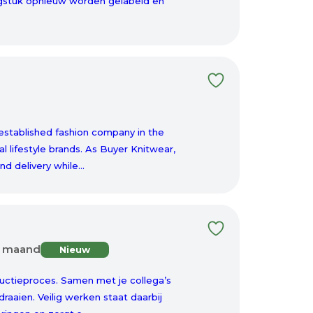
ingstuk opnieuw worden gelabeld en
 established fashion company in the
l lifestyle brands. As Buyer Knitwear,
nd delivery while...
er maand
Nieuw
roductieproces. Samen met je collega’s
draaien. Veilig werken staat daarbij