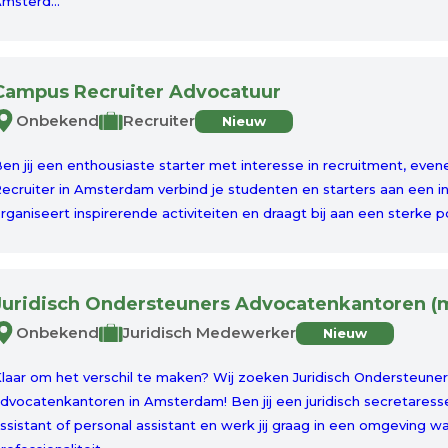
msterd...
Campus Recruiter Advocatuur
Onbekend
Recruiter
Nieuw
en jij een enthousiaste starter met interesse in recruitment, ev
ecruiter in Amsterdam verbind je studenten en starters aan een i
rganiseert inspirerende activiteiten en draagt bij aan een sterke po
Juridisch Ondersteuners Advocatenkantoren (m
Onbekend
Juridisch Medewerker
Nieuw
laar om het verschil te maken? Wij zoeken Juridisch Ondersteun
dvocatenkantoren in Amsterdam! Ben jij een juridisch secretares
ssistant of personal assistant en werk jij graag in een omgeving w