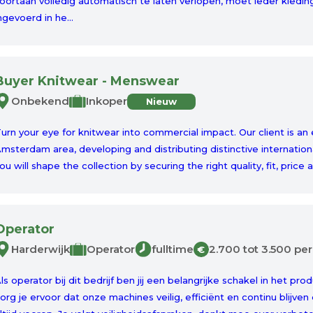
oortaan volledig automatisch te laten verlopen, moet ieder kled
ngevoerd in he...
Buyer Knitwear - Menswear
Onbekend
Inkoper
Nieuw
urn your eye for knitwear into commercial impact. Our client is an
msterdam area, developing and distributing distinctive internationa
ou will shape the collection by securing the right quality, fit, price a
Operator
Harderwijk
Operator
fulltime
2.700 tot 3.500 p
€
ls operator bij dit bedrijf ben jij een belangrijke schakel in het p
org je ervoor dat onze machines veilig, efficiënt en continu blijven 