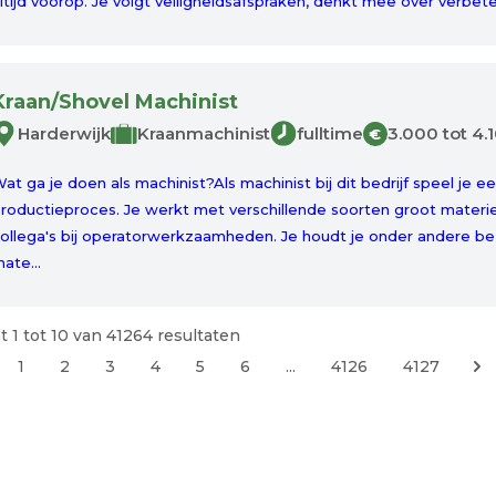
ltijd voorop. Je volgt veiligheidsafspraken, denkt mee over verbeter
Kraan/Shovel Machinist
Harderwijk
Kraanmachinist
fulltime
3.000 tot 4.
€
at ga je doen als machinist?Als machinist bij dit bedrijf speel je ee
roductieproces. Je werkt met verschillende soorten groot materie
ollega's bij operatorwerkzaamheden. Je houdt je onder andere
ate...
t
1
tot
10
van
41264
resultaten
1
2
3
4
5
6
...
4126
4127