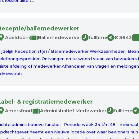
rofessionaliteit...
Receptie/baliemedewerker
Apeldoorn
Baliemedewerker
fulltime
€ 3643
€
ijdelijk Receptionist(e) / Baliemedewerker.Werkzaamheden: Bea
elefoongesprekken.Ontvangen en te woord staan van bezoekers.
uiste afdeling of medewerker.Afhandelen van vragen en meldingen 
dministrati...
Label- & registratiemedewerker
Amersfoort
Administratief Medewerker
fulltime
€
ichte administratieve functie - Periode week 34 t/m 48 - minima
pdrachtgever neemt een nieuwe locatie over waar bewoners hun 