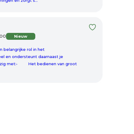
ingen en zorgt s...
100
Nieuw
n belangrijke rol in het
el en ondersteunt daarnaast je
 bezig met:• Het bedienen van groot