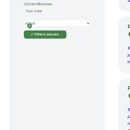
d
Uitzendbureau
Toon meer
Filters wissen
B
j
h
B
j
n