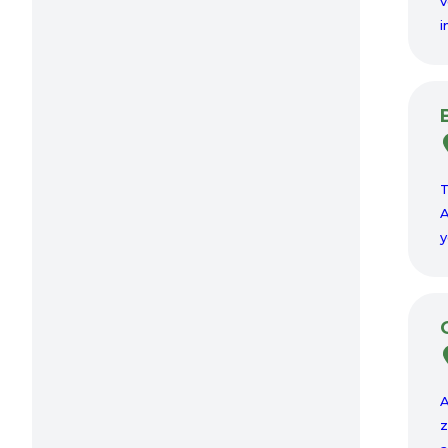
v
i
T
A
y
A
z