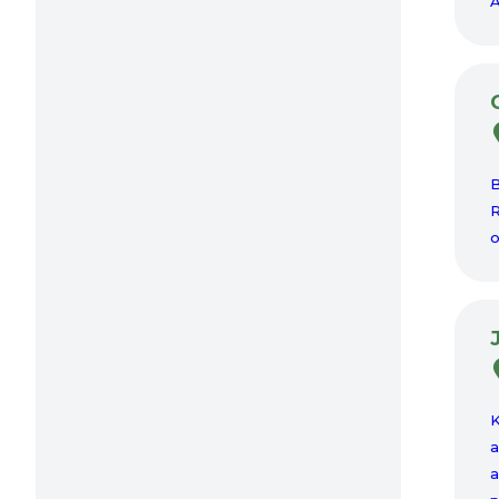
A
B
R
o
K
a
a