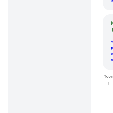
a
W
p
c
m
Toon