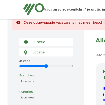
Vacatures zoeken
Schrijf je gratis in
Deze opgevraagde vacature is niet meer beschik
Al
41.264 
Afstand
Branches
Toon meer
B
Functies
j
Toon meer
o