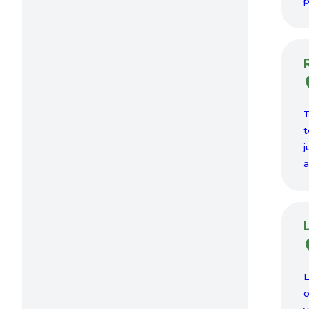
p
T
t
j
a
L
o