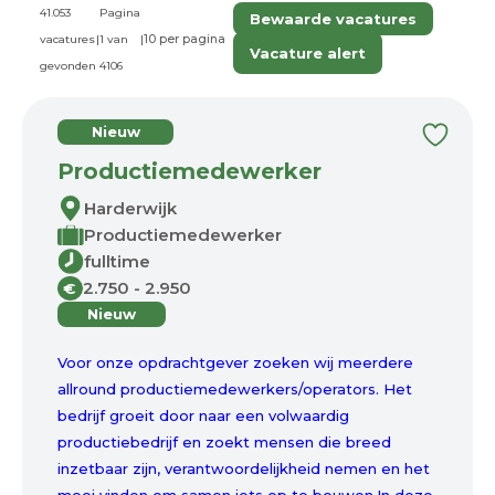
41.053
Pagina
Bewaarde vacatures
vacatures
|
1 van
|
Vacature alert
gevonden
4106
Nieuw
Productiemedewerker
Harderwijk
Productiemedewerker
fulltime
2.750 - 2.950
€
Nieuw
Voor onze opdrachtgever zoeken wij meerdere
allround productiemedewerkers/operators. Het
bedrijf groeit door naar een volwaardig
productiebedrijf en zoekt mensen die breed
inzetbaar zijn, verantwoordelijkheid nemen en het