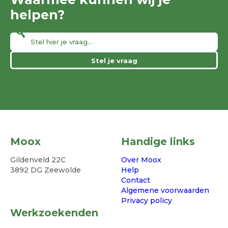
helpen?
Stel je vraag
Moox
Handige links
Gildenveld 22C
Over Moox
3892 DG Zeewolde
Help
Contact
Algemene voorwaarden
Privacy policy
Werkzoekenden