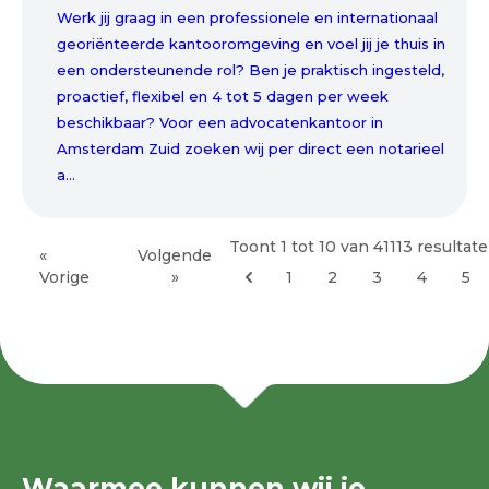
Werk jij graag in een professionele en internationaal
georiënteerde kantooromgeving en voel jij je thuis in
een ondersteunende rol? Ben je praktisch ingesteld,
proactief, flexibel en 4 tot 5 dagen per week
beschikbaar? Voor een advocatenkantoor in
Amsterdam Zuid zoeken wij per direct een notarieel
a...
Toont
1
tot
10
van
41113
resultat
«
Volgende
Vorige
»
1
2
3
4
5
Waarmee kunnen wij je