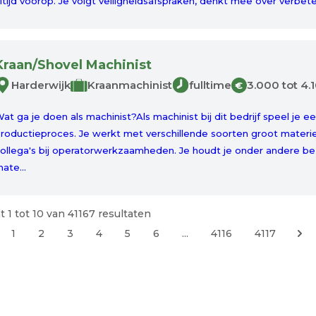
ltijd voorop. Je volgt veiligheidsafspraken, denkt mee over verbeter
Kraan/Shovel Machinist
Harderwijk
Kraanmachinist
fulltime
3.000 tot 4.
€
at ga je doen als machinist?Als machinist bij dit bedrijf speel je ee
roductieproces. Je werkt met verschillende soorten groot materie
ollega's bij operatorwerkzaamheden. Je houdt je onder andere
ate...
t
1
tot
10
van
41167
resultaten
1
2
3
4
5
6
...
4116
4117