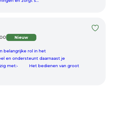
ingen en zorgt s...
100
Nieuw
n belangrijke rol in het
el en ondersteunt daarnaast je
 bezig met:• Het bedienen van groot