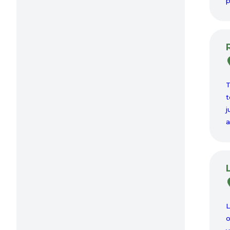
p
T
t
j
a
L
o