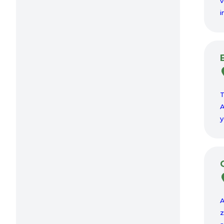
v
i
T
A
y
A
z