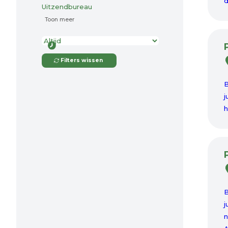
d
Uitzendbureau
Toon meer
Filters wissen
B
j
h
B
j
n