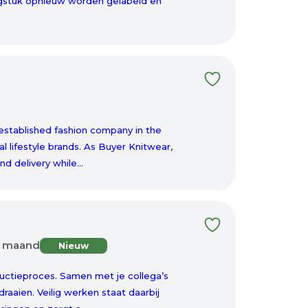
ingstuk opnieuw worden gelabeld en
 established fashion company in the
l lifestyle brands. As Buyer Knitwear,
nd delivery while...
er maand
Nieuw
roductieproces. Samen met je collega’s
draaien. Veilig werken staat daarbij