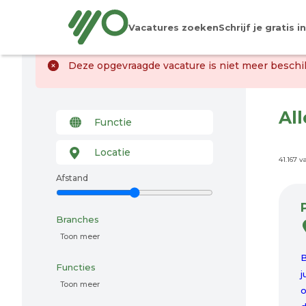
Vacatures zoeken
Schrijf je gratis in
Deze opgevraagde vacature is niet meer beschik
Al
41.167 
Afstand
Branches
Toon meer
B
Functies
j
Toon meer
o