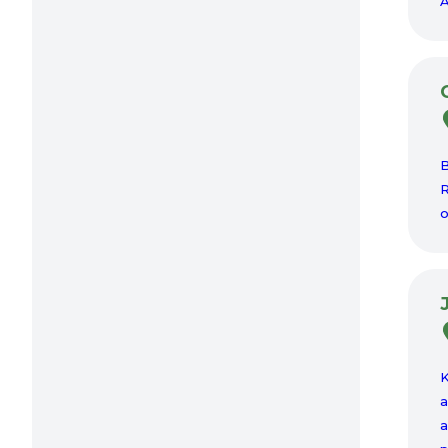
A
B
R
o
K
a
a