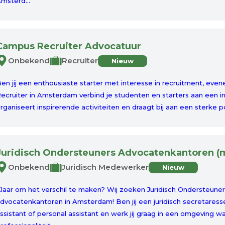
msterd...
Campus Recruiter Advocatuur
Onbekend
Recruiter
Nieuw
en jij een enthousiaste starter met interesse in recruitment, ev
ecruiter in Amsterdam verbind je studenten en starters aan een i
rganiseert inspirerende activiteiten en draagt bij aan een sterke po
Juridisch Ondersteuners Advocatenkantoren (m
Onbekend
Juridisch Medewerker
Nieuw
laar om het verschil te maken? Wij zoeken Juridisch Ondersteun
dvocatenkantoren in Amsterdam! Ben jij een juridisch secretares
ssistant of personal assistant en werk jij graag in een omgeving w