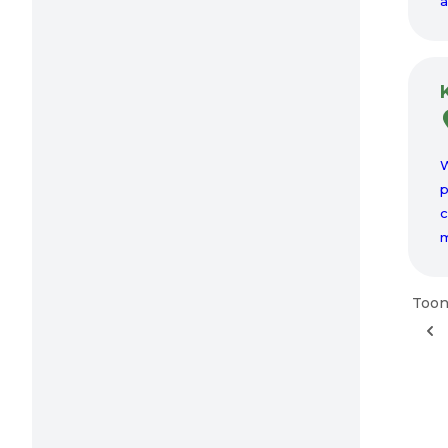
a
W
p
c
m
Toon