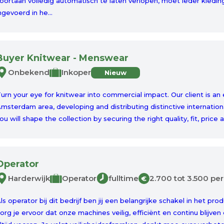
oortaan volledig automatisch te laten verlopen, moet ieder kled
ngevoerd in he...
Buyer Knitwear - Menswear
Onbekend
Inkoper
Nieuw
urn your eye for knitwear into commercial impact. Our client is an
msterdam area, developing and distributing distinctive internationa
ou will shape the collection by securing the right quality, fit, price a
Operator
Harderwijk
Operator
fulltime
2.700 tot 3.500 p
€
ls operator bij dit bedrijf ben jij een belangrijke schakel in het p
org je ervoor dat onze machines veilig, efficiënt en continu blijven 