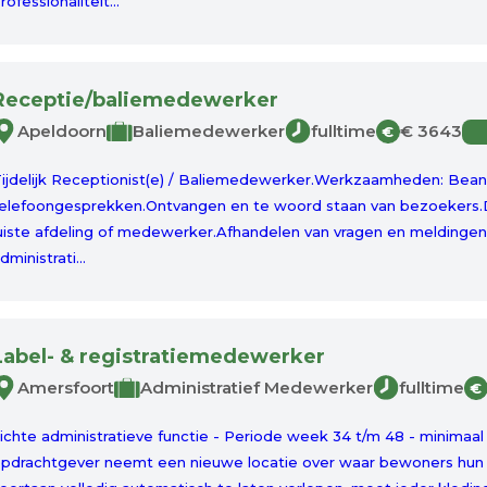
rofessionaliteit...
Receptie/baliemedewerker
Apeldoorn
Baliemedewerker
fulltime
€ 3643
€
ijdelijk Receptionist(e) / Baliemedewerker.Werkzaamheden: Bea
elefoongesprekken.Ontvangen en te woord staan van bezoekers.
uiste afdeling of medewerker.Afhandelen van vragen en meldingen 
dministrati...
Label- & registratiemedewerker
Amersfoort
Administratief Medewerker
fulltime
€
ichte administratieve functie - Periode week 34 t/m 48 - minima
pdrachtgever neemt een nieuwe locatie over waar bewoners hun 