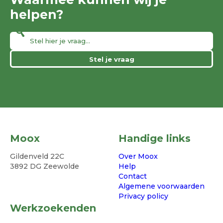
helpen?
Stel je vraag
Moox
Handige links
Gildenveld 22C
Over Moox
3892 DG Zeewolde
Help
Contact
Algemene voorwaarden
Privacy policy
Werkzoekenden