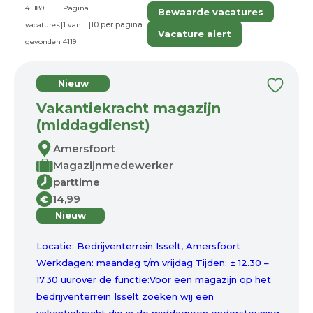
41.189
Pagina
Bewaarde vacatures
vacatures
|
1 van
|
Vacature alert
gevonden
4119
Nieuw
Vakantiekracht magazijn
(middagdienst)
Amersfoort
Magazijnmedewerker
parttime
14,99
€
Nieuw
Locatie: Bedrijventerrein Isselt, Amersfoort
Werkdagen: maandag t/m vrijdag Tijden: ± 12.30 –
17.30 uurover de functie:Voor een magazijn op het
bedrijventerrein Isselt zoeken wij een