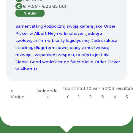
€14.99 - €23.85 uur
€
Nieuw
SamenvattingRozpocznij swoją karierę jako Order
Picker w Albert Heijn w Eindhoven, jednej z
czołowych firm w branży logistycznej. Jeśli szukasz
stabilnej, długoterminowej pracy z możliwością
rozwoju i wsparciem zespołu, ta oferta jest dla
Ciebie. Good work!Over de functieJako Order Picker
w Albert H...
Toont
1
tot
10
van
41203
resulta
«
Volgende
Vorige
»
1
2
3
4
5