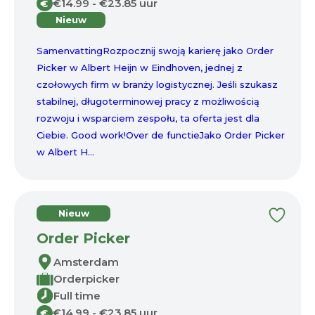
€14.99 - €23.85 uur
€
Nieuw
SamenvattingRozpocznij swoją karierę jako Order
Picker w Albert Heijn w Eindhoven, jednej z
czołowych firm w branży logistycznej. Jeśli szukasz
stabilnej, długoterminowej pracy z możliwością
rozwoju i wsparciem zespołu, ta oferta jest dla
Ciebie. Good work!Over de functieJako Order Picker
w Albert H...
Nieuw
Order Picker
Amsterdam
Orderpicker
Full time
€14.99 - €23.85 uur
€