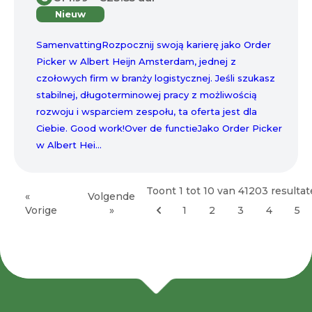
Nieuw
SamenvattingRozpocznij swoją karierę jako Order
Picker w Albert Heijn Amsterdam, jednej z
czołowych firm w branży logistycznej. Jeśli szukasz
stabilnej, długoterminowej pracy z możliwością
rozwoju i wsparciem zespołu, ta oferta jest dla
Ciebie. Good work!Over de functieJako Order Picker
w Albert Hei...
Toont
1
tot
10
van
41203
resulta
«
Volgende
Vorige
»
1
2
3
4
5