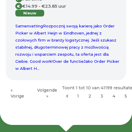
€14.99 - €23.85 uur
€
Nieuw
SamenvattingRozpocznij swoją karierę jako Order
Picker w Albert Heijn w Eindhoven, jednej z
czołowych firm w branży logistycznej. Jeśli szukasz
stabilnej, długoterminowej pracy z możliwością
rozwoju i wsparciem zespołu, ta oferta jest dla
Ciebie. Good work!Over de functieJako Order Picker
w Albert H...
Toont
1
tot
10
van
41199
resultat
«
Volgende
Vorige
»
1
2
3
4
5