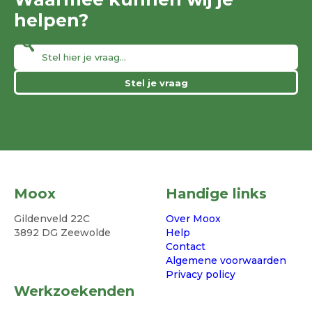
helpen?
Stel je vraag
Moox
Handige links
Gildenveld 22C
Over Moox
3892 DG Zeewolde
Help
Contact
Algemene voorwaarden
Privacy policy
Werkzoekenden