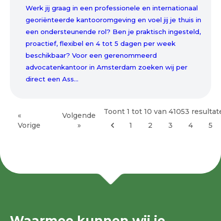
Werk jij graag in een professionele en internationaal
georiënteerde kantooromgeving en voel jij je thuis in
een ondersteunende rol? Ben je praktisch ingesteld,
proactief, flexibel en 4 tot 5 dagen per week
beschikbaar? Voor een gerenommeerd
advocatenkantoor in Amsterdam zoeken wij per
direct een Ass...
Toont
1
tot
10
van
41053
resultat
«
Volgende
Vorige
»
1
2
3
4
5
Waarmee kunnen wij je