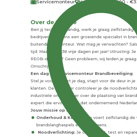
Servicemonteur
Nunspeet
€2600 - €3
€
Over de functie
Ben jij technisch handig, werk je graag zelfstandig e
bedrijven? Namens een groeiende specialist in bra
buitendienstmonteur. Wat mag je verwachten? Salari
tijd: Maar liefst 38 vrije dagen per jaar! Uitrusting
REOB-diploma? Geen probleem, wij leiden je graag op
Omschrijving
Een dag als Servicemonteur Brandbeveiliging
Stel je voor: je start je dag, stapt voor de deur in
klanten. De ene keer controleer je de noodverlicht
industriële ondernemer over de plaatsing van brandb
expert die ervoor zorgt dat ondernemend Nederlan
Jouw missie op locatie:
Onderhoud & Keuring:
Je voert zelfstandig de 
brandslanghaspels en bluswagens.
Noodverlichting:
Je controleert, test en repare