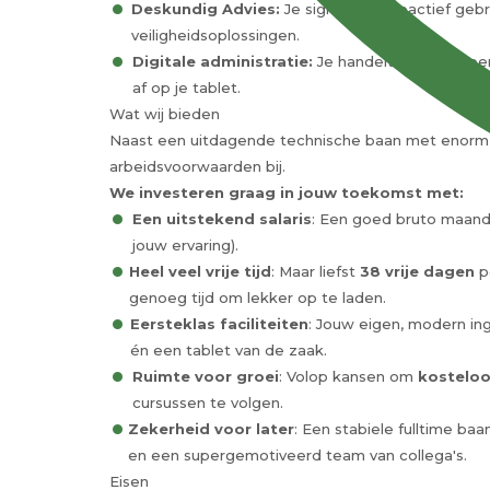
Deskundig Advies:
Je signaleert proactief gebr
veiligheidsoplossingen.
Digitale administratie:
Je handelt de uitgevo
af op je tablet.
Wat wij bieden
Naast een uitdagende technische baan met enorm vee
arbeidsvoorwaarden bij.
We investeren graag in jouw toekomst met:
Een uitstekend salaris
: Een goed bruto maands
jouw ervaring).
Heel veel vrije tijd
: Maar liefst
38 vrije dagen
pe
genoeg tijd om lekker op te laden.
Eersteklas faciliteiten
: Jouw eigen, modern in
én een tablet van de zaak.
Ruimte voor groei
: Volop kansen om
kosteloo
cursussen te volgen.
Zekerheid voor later
: Een stabiele fulltime ba
en een supergemotiveerd team van collega's.
Eisen