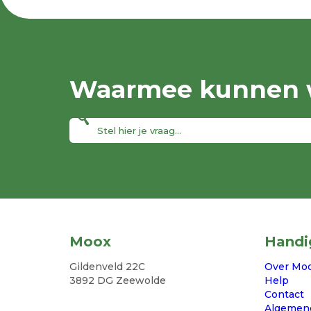
Waarmee kunnen w
Moox
Handi
Gildenveld 22C
Over Mo
3892 DG Zeewolde
Help
Contact
Algemen