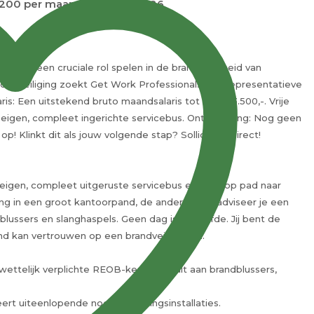
200 per maand
08-07-2026
n wil je een cruciale rol spelen in de brandveiligheid van
ndbeveiliging zoekt Get Work Professionals een representatieve
s: Een uitstekend bruto maandsalaris tot wel € 3.500,-. Vrije
: Je eigen, compleet ingerichte servicebus. Ontwikkeling: Nog geen
! Klinkt dit als jouw volgende stap? Solliciteer direct!
 je eigen, compleet uitgeruste servicebus en gaat op pad naar
ing in een groot kantoorpand, de andere keer adviseer je een
lussers en slanghaspels. Geen dag is hetzelfde. Jij bent de
d kan vertrouwen op een brandveilig pand.
wettelijk verplichte REOB-keuringen uit aan brandblussers,
ert uiteenlopende noodverlichtingsinstallaties.