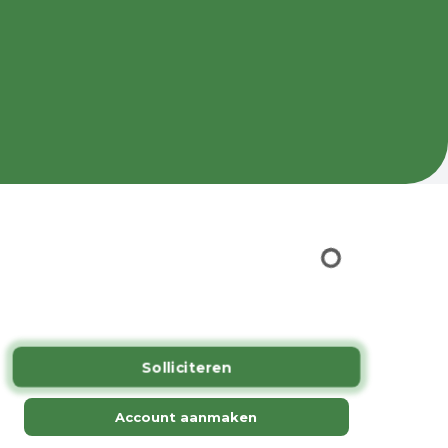
.
Solliciteren
Account aanmaken