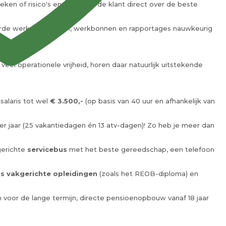
eken of risico's en adviseert de klant direct over de beste
erde werkzaamheden, werkbonnen en rapportages nauwkeurig
l operationele vrijheid, horen daar natuurlijk uitstekende
alaris tot wel
€ 3.500,-
(op basis van 40 uur en afhankelijk van
r jaar (25 vakantiedagen én 13 atv-dagen)! Zo heb je meer dan
gerichte
servicebus
met het beste gereedschap, een telefoon
s vakgerichte opleidingen
(zoals het REOB-diploma) en
an voor de lange termijn, directe pensioenopbouw vanaf 18 jaar