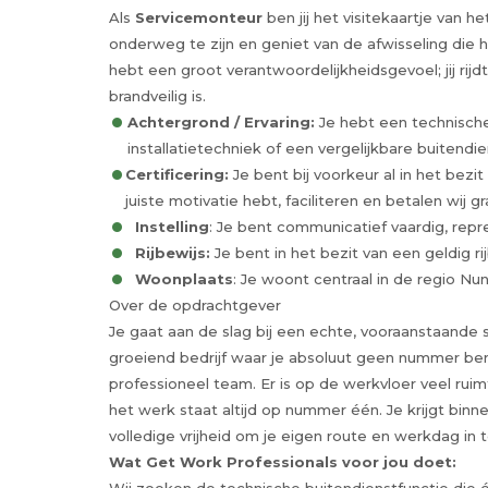
Als
Servicemonteur
ben jij het visitekaartje van he
onderweg te zijn en geniet van de afwisseling die 
hebt een groot verantwoordelijkheidsgevoel; jij ri
brandveilig is.
Achtergrond / Ervaring:
Je hebt een technische 
installatietechniek of een vergelijkbare buitendie
Certificering:
Je bent bij voorkeur al in het bezi
juiste motivatie hebt, faciliteren en betalen wij g
Instelling
: Je bent communicatief vaardig, repre
Rijbewijs:
Je bent in het bezit van een geldig ri
Woonplaats
: Je woont centraal in de regio Nu
Over de opdrachtgever
Je gaat aan de slag bij een echte, vooraanstaande sp
groeiend bedrijf waar je absoluut geen nummer be
professioneel team. Er is op de werkvloer veel ruim
het werk staat altijd op nummer één. Je krijgt bin
volledige vrijheid om je eigen route en werkdag in t
Wat Get Work Professionals voor jou doet: