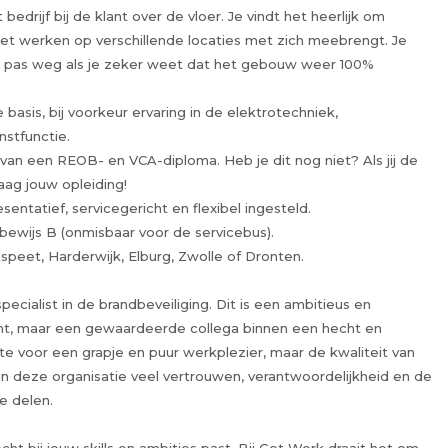
t bedrijf bij de klant over de vloer. Je vindt het heerlijk om
het werken op verschillende locaties met zich meebrengt. Je
jdt pas weg als je zeker weet dat het gebouw weer 100%
basis, bij voorkeur ervaring in de elektrotechniek,
nstfunctie.
t van een REOB- en VCA-diploma. Heb je dit nog niet? Als jij de
raag jouw opleiding!
sentatief, servicegericht en flexibel ingesteld.
jbewijs B (onmisbaar voor de servicebus).
nspeet, Harderwijk, Elburg, Zwolle of Dronten.
ecialist in de brandbeveiliging. Dit is een ambitieus en
nt, maar een gewaardeerde collega binnen een hecht en
te voor een grapje en puur werkplezier, maar de kwaliteit van
nen deze organisatie veel vertrouwen, verantwoordelijkheid en de
e delen.