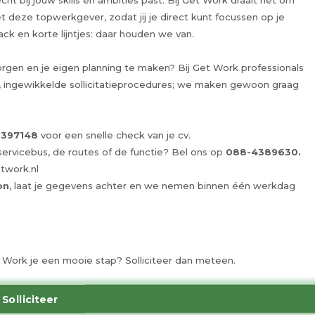
ht bij jouw skills en ambities past. Bij Get Work draait het om
 deze topwerkgever, zodat jij je direct kunt focussen op je
ack en korte lijntjes: daar houden we van.
rgen en je eigen planning te maken? Bij Get Work professionals
ingewikkelde sollicitatieprocedures; we maken gewoon graag
3397148
voor een snelle check van je cv.
 servicebus, de routes of de functie? Bel ons op
088-4389630.
twork.nl
on
, laat je gegevens achter en we nemen binnen één werkdag
 Get Work je een mooie stap? Solliciteer dan meteen.
Solliciteer