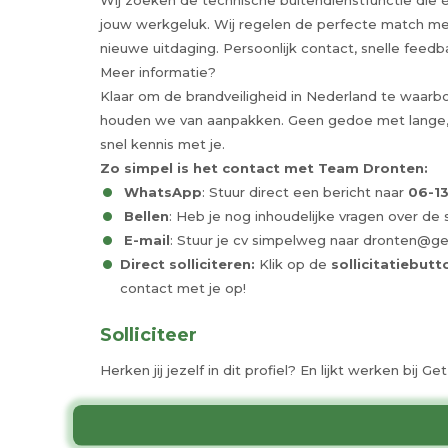
Wij zoeken de technische buitendienstfunctie die éc
jouw werkgeluk. Wij regelen de perfecte match met
nieuwe uitdaging. Persoonlijk contact, snelle feedb
Meer informatie?
Klaar om de brandveiligheid in Nederland te waarbo
houden we van aanpakken. Geen gedoe met lange, 
snel kennis met je.
Zo simpel is het contact met Team Dronten:
WhatsApp
: Stuur direct een bericht naar
06-1
Bellen
: Heb je nog inhoudelijke vragen over de
E-mail
: Stuur je cv simpelweg naar dronten@ge
Direct solliciteren:
Klik op de
sollicitatiebutt
contact met je op!
Solliciteer
Herken jij jezelf in dit profiel? En lijkt werken bij