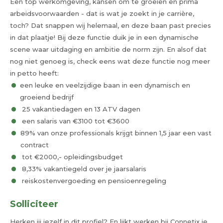
Een top werkomgeving, kansen om te groeien en prima
arbeidsvoorwaarden - dat is wat je zoekt in je carrière,
toch? Dat snappen wij helemaal, en deze baan past precies
in dat plaatje! Bij deze functie duik je in een dynamische
scene waar uitdaging en ambitie de norm zijn. En alsof dat
nog niet genoeg is, check eens wat deze functie nog meer
in petto heeft:
een leuke en veelzijdige baan in een dynamisch en
groeiend bedrijf
25 vakantiedagen en 13 ATV dagen
een salaris van €3100 tot €3600
89% van onze professionals krijgt binnen 1,5 jaar een vast
contract
tot €2000,- opleidingsbudget
8,33% vakantiegeld over je jaarsalaris
reiskostenvergoeding en pensioenregeling
Solliciteer
Herken jij jezelf in dit profiel? En lijkt werken bij Connetix je