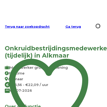
Terug naar zoekopdracht
Ga terug
Onkruidbestrijdingsmedewerke
(tijdelijk) in Alkmaar
Medewerker groenvoorziening
Full time
Alkmaar
€16,56 - €22,09 / uur
€
07-07-2026
Over de functie