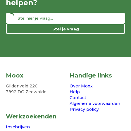
helpen?
Stel je vraag
Moox
Handige links
Gildenveld 22C
Over Moox
3892 DG Zeewolde
Help
Contact
Algemene voorwaarden
Privacy policy
Werkzoekenden
Inschrijven