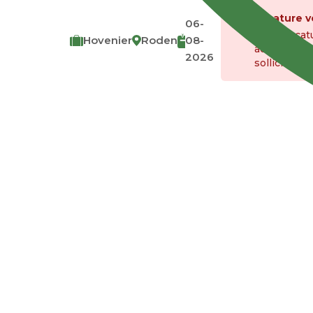
Vacature v
06-
Deze vacatu
Hovenier
Roden
08-
actief. Je 
2026
sollicitere