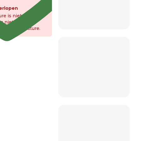
erlopen
re is niet meer
kan niet meer
n op deze vacature.