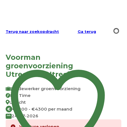
Terug naar zoekopdracht
Ga terug
Voorman
groenvoorziening
Utrecht in Utrecht
Medewerker groenvoorziening
Full Time
Utrecht
€3200 - €4300 per maand
€
24-07-2026
Vacature verlopen