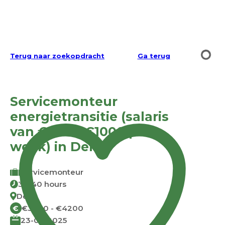
Terug naar zoekopdracht
Ga terug
Servicemonteur
energietransitie (salaris
van €900 - €1000 per
week) in Delft
Servicemonteur
38-40 hours
Delft
€3600 - €4200
€
23-09-2025