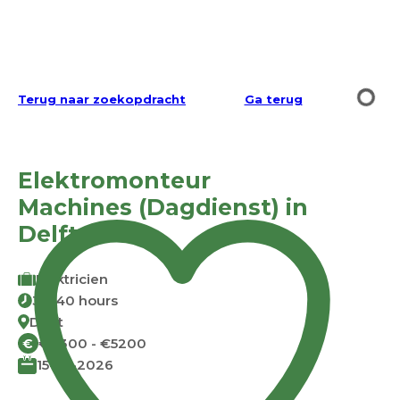
Terug naar zoekopdracht
Ga terug
Elektromonteur
Machines (Dagdienst) in
Delft
Elektricien
38-40 hours
Delft
€4300 - €5200
€
15-05-2026