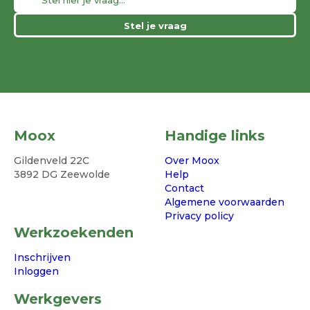
Stel je vraag
Moox
Handige links
Gildenveld 22C
Over Moox
3892 DG Zeewolde
Help
Contact
Algemene voorwaarden
Privacy policy
Werkzoekenden
Inschrijven
Inloggen
Werkgevers