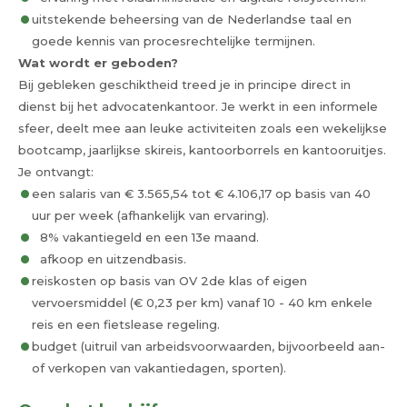
uitstekende beheersing van de Nederlandse taal en
goede kennis van procesrechtelijke termijnen.
Wat wordt er geboden?
Bij gebleken geschiktheid treed je in principe direct in
dienst bij het advocatenkantoor. Je werkt in een informele
sfeer, deelt mee aan leuke activiteiten zoals een wekelijkse
bootcamp, jaarlijkse skireis, kantoorborrels en kantooruitjes.
Je ontvangt:
een salaris van € 3.565,54 tot € 4.106,17 op basis van 40
uur per week (afhankelijk van ervaring).
8% vakantiegeld en een 13e maand.
afkoop en uitzendbasis.
reiskosten op basis van OV 2de klas of eigen
vervoersmiddel (€ 0,23 per km) vanaf 10 - 40 km enkele
reis en een fietslease regeling.
budget (uitruil van arbeidsvoorwaarden, bijvoorbeeld aan-
of verkopen van vakantiedagen, sporten).