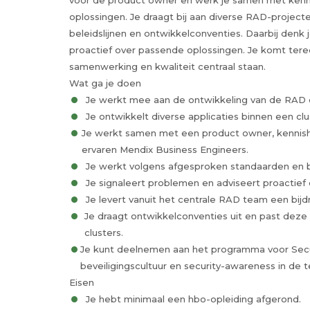
voor de product owner en werk je samen met kenn
oplossingen. Je draagt bij aan diverse RAD-project
beleidslijnen en ontwikkelconventies. Daarbij denk j
proactief over passende oplossingen. Je komt tere
samenwerking en kwaliteit centraal staan.
Wat ga je doen
Je werkt mee aan de ontwikkeling van de RAD d
Je ontwikkelt diverse applicaties binnen een cl
Je werkt samen met een product owner, kennish
ervaren Mendix Business Engineers.
Je werkt volgens afgesproken standaarden en 
Je signaleert problemen en adviseert proactief 
Je levert vanuit het centrale RAD team een bi
Je draagt ontwikkelconventies uit en past deze 
clusters.
Je kunt deelnemen aan het programma voor Secur
beveiligingscultuur en security-awareness in de 
Eisen
Je hebt minimaal een hbo-opleiding afgerond.