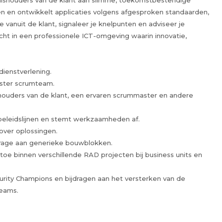
ishouders van de klant aan slimme, toekomstbestendige
en en ontwikkelt applicaties volgens afgesproken standaarden,
e vanuit de klant, signaleer je knelpunten en adviseer je
cht in een professionele ICT-omgeving waarin innovatie,
ienstverlening.
uster scrumteam.
ouders van de klant, een ervaren scrummaster en andere
beleidslijnen en stemt werkzaamheden af.
over oplossingen.
jdrage aan generieke bouwblokken.
toe binnen verschillende RAD projecten bij business units en
ity Champions en bijdragen aan het versterken van de
teams.