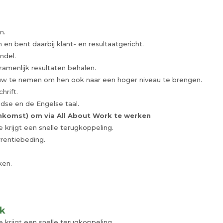
n.
en bent daarbij klant- en resultaatgericht.
ndel.
amenlijk resultaten behalen.
uw te nemen om hen ook naar een hoger niveau te brengen.
hrift.
se en de Engelse taal.
nkomst) om via All About Work te werken
e krijgt een snelle terugkoppeling.
rrentiebeding.
ken.
rk
e krijgt een snelle terugkoppeling.