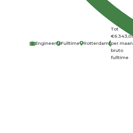
Tot
€6.343,0
Engineer
Fulltime
Rotterdam
per maa
€
bruto
fulltime