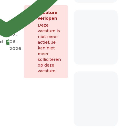
Vacature
verlopen
Deze
vacature is
0
02-
niet meer
nd
06-
actief. Je
kan niet
2026
meer
solliciteren
op deze
vacature.