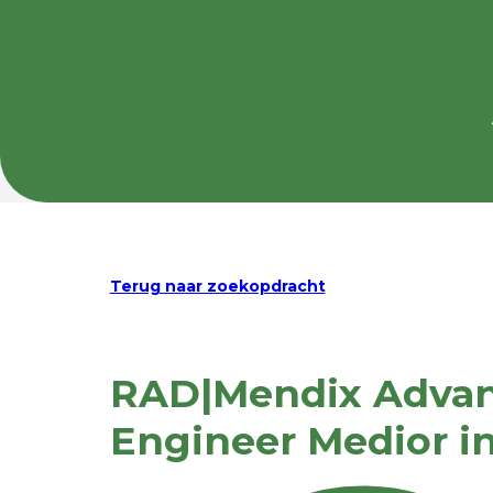
Terug naar zoekopdracht
RAD|Mendix Advan
Engineer Medior i