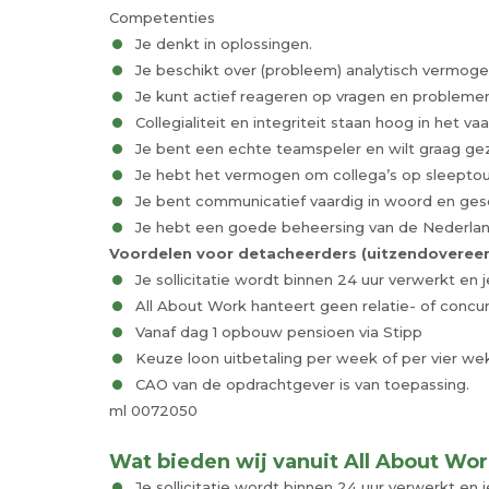
Competenties
Je denkt in oplossingen.
Je beschikt over (probleem) analytisch vermoge
Je kunt actief reageren op vragen en problemen 
Collegialiteit en integriteit staan hoog in het vaa
Je bent een echte teamspeler en wilt graag gez
Je hebt het vermogen om collega’s op sleepto
Je bent communicatief vaardig in woord en gesc
Je hebt een goede beheersing van de Nederland
Voordelen voor detacheerders (uitzendoveree
Je sollicitatie wordt binnen 24 uur verwerkt en j
All About Work hanteert geen relatie- of concu
Vanaf dag 1 opbouw pensioen via Stipp
Keuze loon uitbetaling per week of per vier we
CAO van de opdrachtgever is van toepassing.
ml 0072050
Wat bieden wij vanuit All About Wo
Je sollicitatie wordt binnen 24 uur verwerkt en j