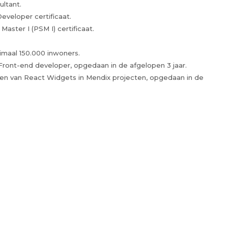
ultant.
eveloper certificaat.
aster I (PSM I) certificaat.
imaal 150.000 inwoners.
 Front-end developer, opgedaan in de afgelopen 3 jaar.
uwen van React Widgets in Mendix projecten, opgedaan in de
.