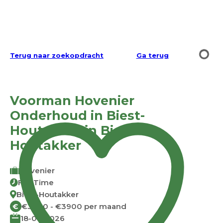
Terug naar zoekopdracht
Ga terug
Voorman Hovenier
Onderhoud in Biest-
Houtakker in Biest-
Houtakker
Hovenier
Full Time
Biest-Houtakker
€3300 - €3900 per maand
€
18-07-2026