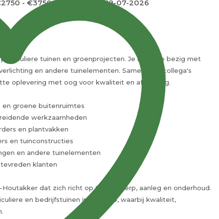
2750 - €3750 per maand
18-07-2026
 particuliere tuinen en groenprojecten. Je houdt je bezig met
nverlichting en andere tuinelementen. Samen met collega's
tte oplevering met oog voor kwaliteit en afwerking.
en en groene buitenruimtes
bereidende werkzaamheden
rders en plantvakken
ers en tuinconstructies
dingen en andere tuinelementen
 tevreden klanten
st-Houtakker dat zich richt op tuinontwerp, aanleg en onderhoud.
ere en bedrijfstuinen in de regio, waarbij kwaliteit,
.