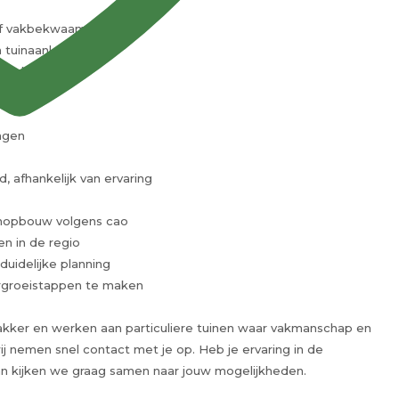
 of vakbekwaam hovenier
 tuinaanleg
t werken
 hovenier
ingen
, afhankelijk van ervaring
enopbouw volgens cao
n in de regio
uidelijke planning
orgroeistappen te maken
utakker en werken aan particuliere tuinen waar vakmanschap en
j nemen snel contact met je op. Heb je ervaring in de
? Dan kijken we graag samen naar jouw mogelijkheden.