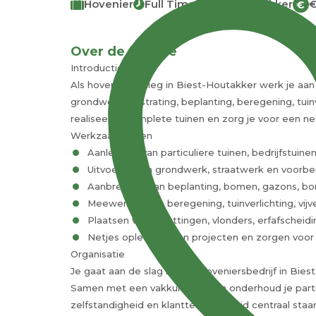
Hovenier
Full Time
Biest-Houtakker
€
€
Over de functie
Introductie
Als hovenier aanleg in Biest-Houtakker werk je aan
grondwerk, bestrating, beplanting, beregening, tui
realiseer je complete tuinen en zorg je voor een ne
Werkzaamheden
Aanleggen van particuliere tuinen, bedrijfstuin
Uitvoeren van grondwerk, straatwerk en voor
Aanbrengen van beplanting, bomen, gazons, bo
Meewerken aan beregening, tuinverlichting, vijv
Plaatsen van schuttingen, vlonders, erfafschei
Netjes opleveren van projecten en zorgen voor
Organisatie
Je gaat aan de slag bij een hoveniersbedrijf in Bie
Samen met een vakkundig team onderhoud je particuli
zelfstandigheid en klanttevredenheid centraal staan