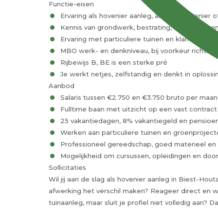
Functie-eisen
Ervaring als hovenier aanleg, allround hovenier
Kennis van grondwerk, bestrating, beplanting en
Ervaring met particuliere tuinen en klantgerich
MBO werk- en denkniveau, bij voorkeur richting
Rijbewijs B, BE is een sterke pré
Je werkt netjes, zelfstandig en denkt in oploss
Aanbod
Salaris tussen €2.750 en €3.750 bruto per maand
Fulltime baan met uitzicht op een vast contract
25 vakantiedagen, 8% vakantiegeld en pensio
Werken aan particuliere tuinen en groenprojecte
Professioneel gereedschap, goed materieel en d
Mogelijkheid om cursussen, opleidingen en do
Sollicitaties
Wil jij aan de slag als hovenier aanleg in Biest-Ho
afwerking het verschil maken? Reageer direct en wi
tuinaanleg, maar sluit je profiel niet volledig aan