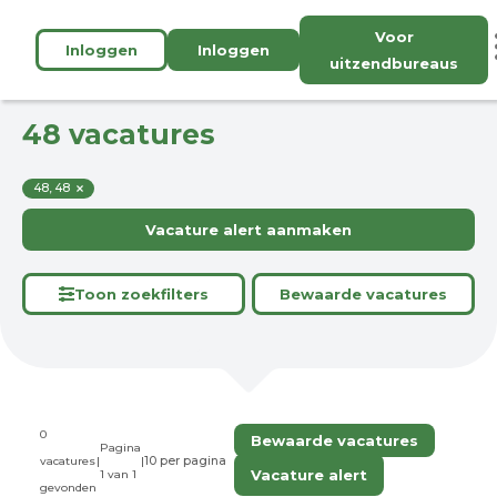
Voor
Inloggen
Inloggen
uitzendbureaus
48 vacatures
48, 48
Vacature alert aanmaken
Toon zoekfilters
Bewaarde vacatures
0
Bewaarde vacatures
Pagina
vacatures
|
|
Vacature alert
1 van 1
gevonden