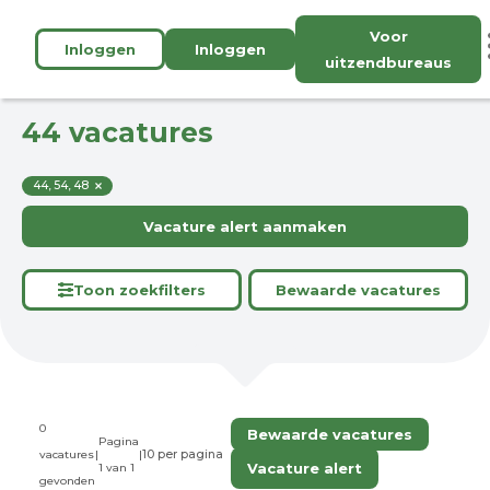
Voor
Inloggen
Inloggen
uitzendbureaus
44 vacatures
44, 54, 48
Vacature alert aanmaken
Toon zoekfilters
Bewaarde vacatures
0
Bewaarde vacatures
Pagina
vacatures
|
|
Vacature alert
1 van 1
gevonden