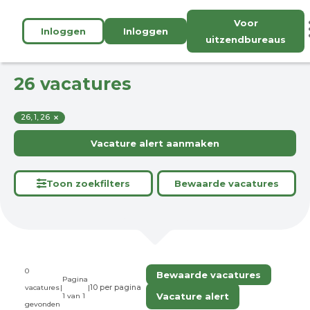
Voor
Inloggen
Inloggen
uitzendbureaus
26 vacatures
26, 1, 26
Vacature alert aanmaken
Toon zoekfilters
Bewaarde vacatures
0
Bewaarde vacatures
Pagina
vacatures
|
|
Vacature alert
1 van 1
gevonden